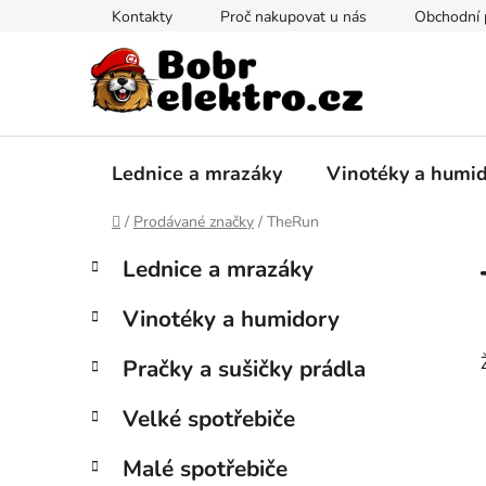
Přejít
Kontakty
Proč nakupovat u nás
Obchodní
na
obsah
Lednice a mrazáky
Vinotéky a humi
Domů
/
Prodávané značky
/
TheRun
P
K
Přeskočit
Lednice a mrazáky
a
kategorie
o
t
s
Vinotéky a humidory
e
t
g
r
Pračky a sušičky prádla
o
a
r
Velké spotřebiče
i
n
e
n
Malé spotřebiče
í