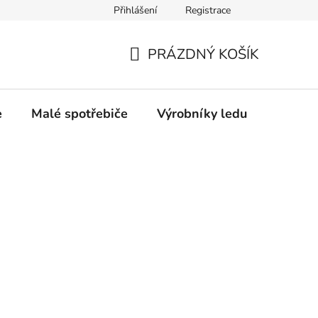
Přihlášení
Registrace
Oprava a výkup výrobníků ledu
Značka Bauknecht
PRÁZDNÝ KOŠÍK
NÁKUPNÍ
KOŠÍK
e
Malé spotřebiče
Výrobníky ledu
Gastro