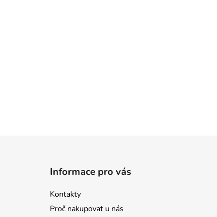
Z
á
Informace pro vás
p
a
Kontakty
t
Proč nakupovat u nás
í