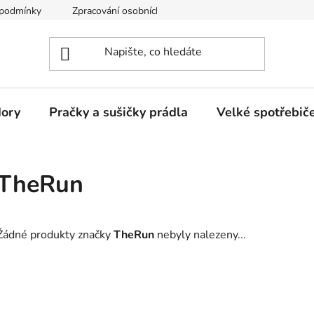
 podmínky
Zpracování osobních údajů
Reklamační řád
dory
Pračky a sušičky prádla
Velké spotřebič
TheRun
Žádné produkty značky
TheRun
nebyly nalezeny...