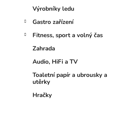
p
Výrobníky ledu
a
n
Gastro zařízení
e
Fitness, sport a volný čas
l
Zahrada
Audio, HiFi a TV
Toaletní papír a ubrousky a
utěrky
Hračky