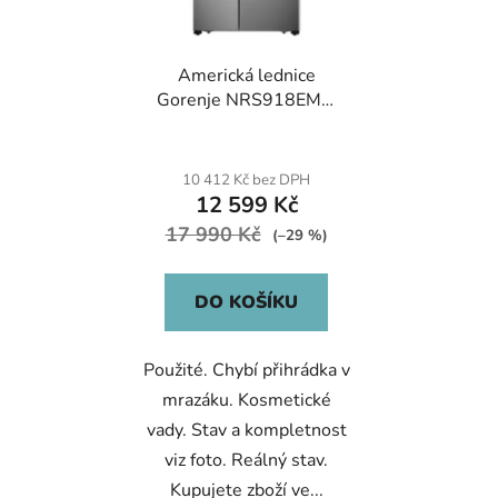
o
d
Americká lednice
u
Gorenje NRS918EMX,
k
519L, No Frost
t
ů
10 412 Kč bez DPH
12 599 Kč
17 990 Kč
(–29 %)
DO KOŠÍKU
Použité. Chybí přihrádka v
mrazáku. Kosmetické
vady. Stav a kompletnost
viz foto. Reálný stav.
Kupujete zboží ve...