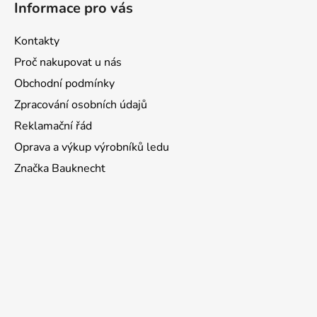
Informace pro vás
p
s
u
a
Kontakty
t
Proč nakupovat u nás
í
Obchodní podmínky
Zpracování osobních údajů
Reklamační řád
Oprava a výkup výrobníků ledu
Značka Bauknecht