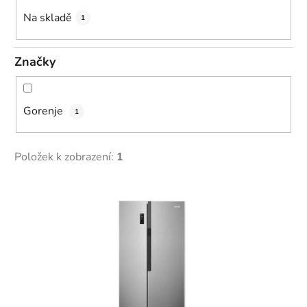
k
Na skladě
1
t
ů
Značky
Gorenje
1
Položek k zobrazení:
1
V
ý
p
i
s
p
r