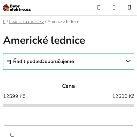
Přejít
Hledat
NÁKUP
na
KOŠÍK
obsah
Domů
/
Lednice a mrazáky
/
Americké lednice
Americké lednice
Ř
Řadit podle:
Doporučujeme
a
z
e
Cena
n
í
12599
Kč
12600
Kč
p
r
o
d
u