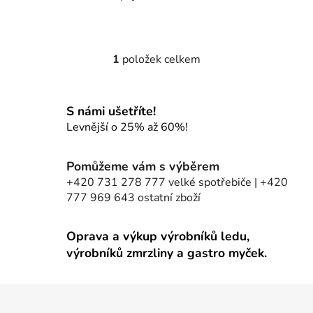
1
položek celkem
O
v
l
S námi ušetříte!
á
d
Levnější o 25% až 60%!
a
c
Pomůžeme vám s výběrem
í
+420 731 278 777 velké spotřebiče | +420
p
777 969 643 ostatní zboží
r
v
k
Oprava a výkup výrobníků ledu,
y
výrobníků zmrzliny a gastro myček.
v
ý
Z
p
á
i