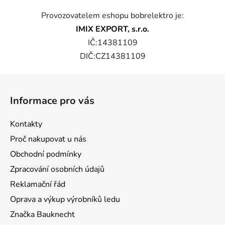
Provozovatelem eshopu bobrelektro je:
IMIX EXPORT, s.r.o.
IČ:14381109
DIČ:CZ14381109
Z
á
Informace pro vás
p
a
Kontakty
t
Proč nakupovat u nás
í
Obchodní podmínky
Zpracování osobních údajů
Reklamační řád
Oprava a výkup výrobníků ledu
Značka Bauknecht