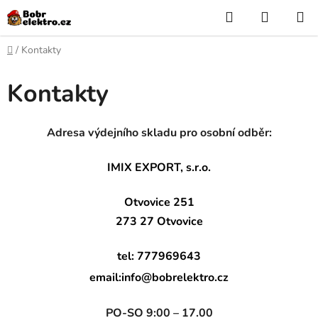
Přejít
Hledat
NÁKUP
na
KOŠÍK
obsah
Domů
/
Kontakty
Kontakty
Adresa výdejního skladu pro osobní odběr:
IMIX EXPORT, s.r.o.
Otvovice 251
273 27 Otvovice
tel: 777969643
email:info@bobrelektro.cz
PO-SO 9:00 – 17.00