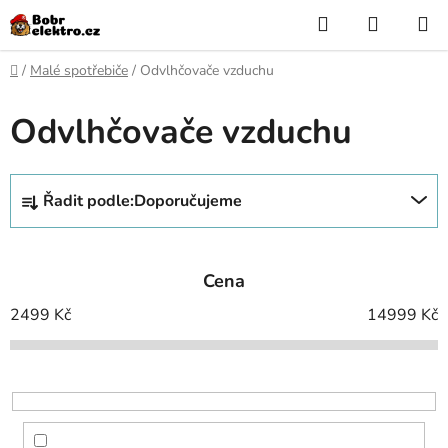
Přejít
Hledat
NÁKUP
na
KOŠÍK
obsah
Domů
/
Malé spotřebiče
/
Odvlhčovače vzduchu
Odvlhčovače vzduchu
Ř
Řadit podle:
Doporučujeme
a
z
e
Cena
n
í
2499
Kč
14999
Kč
p
r
o
d
u