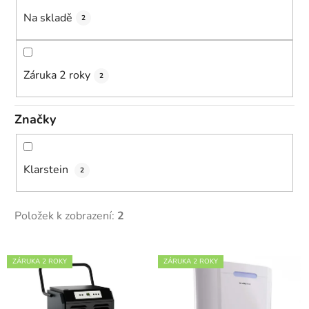
k
Na skladě
2
t
ů
Záruka 2 roky
2
Značky
Klarstein
2
Položek k zobrazení:
2
V
ZÁRUKA 2 ROKY
ZÁRUKA 2 ROKY
ý
p