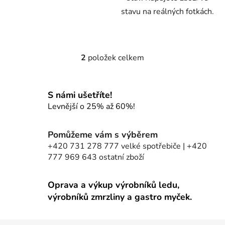
stavu na reálných fotkách.
2
položek celkem
O
v
l
S námi ušetříte!
á
d
Levnější o 25% až 60%!
a
c
Pomůžeme vám s výběrem
í
+420 731 278 777 velké spotřebiče | +420
p
777 969 643 ostatní zboží
r
v
k
Oprava a výkup výrobníků ledu,
y
výrobníků zmrzliny a gastro myček.
v
ý