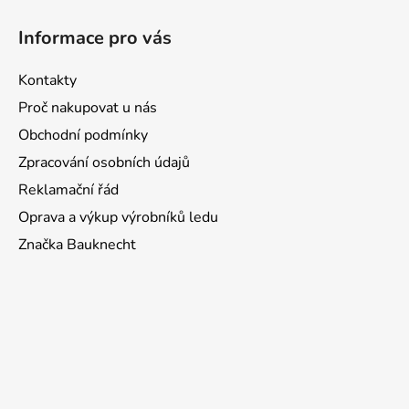
Z
p
á
i
Informace pro vás
p
s
u
a
Kontakty
t
Proč nakupovat u nás
í
Obchodní podmínky
Zpracování osobních údajů
Reklamační řád
Oprava a výkup výrobníků ledu
Značka Bauknecht