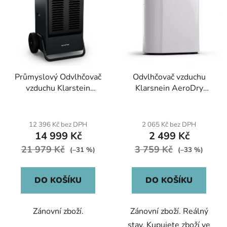
i
s
p
r
o
d
Průmyslový Odvlhčovač
Odvlhčovač vzduchu
u
vzduchu Klarstein
Klarsnein AeroDry
k
DuraDry Antracit,
10L/24h 2,5L
t
90L/24h
ů
12 396 Kč bez DPH
2 065 Kč bez DPH
14 999 Kč
2 499 Kč
21 979 Kč
3 759 Kč
(–31 %)
(–33 %)
DO KOŠÍKU
DO KOŠÍKU
Zánovní zboží.
Zánovní zboží. Reálný
stav. Kupujete zboží ve