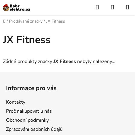
Přejít
Hledat
NÁKUP
na
KOŠÍK
obsah
Domů
/
Prodávané značky
/
JX Fitness
JX Fitness
Žádné produkty značky
JX Fitness
nebyly nalezeny...
Z
á
Informace pro vás
p
a
Kontakty
t
Proč nakupovat u nás
í
Obchodní podmínky
Zpracování osobních údajů