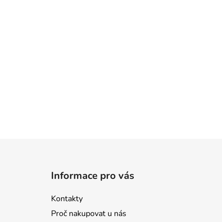
Z
á
Informace pro vás
p
a
Kontakty
t
Proč nakupovat u nás
í