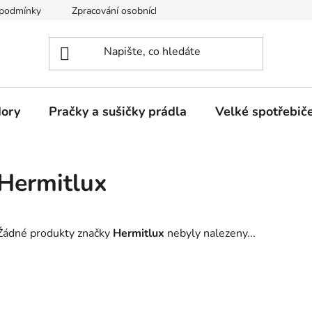
 podmínky
Zpracování osobních údajů
Reklamační řád
dory
Pračky a sušičky prádla
Velké spotřebič
Hermitlux
Žádné produkty značky
Hermitlux
nebyly nalezeny...