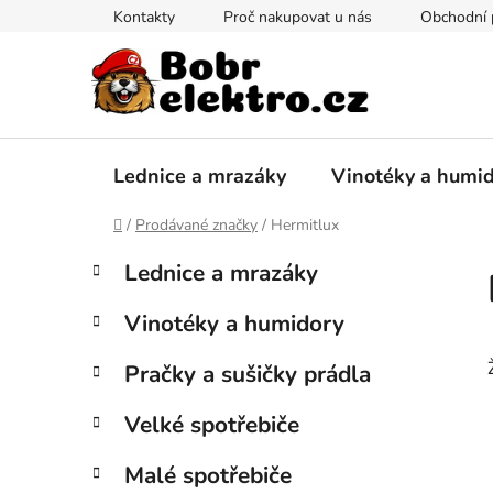
Přejít
Kontakty
Proč nakupovat u nás
Obchodní
na
obsah
Lednice a mrazáky
Vinotéky a humi
Domů
/
Prodávané značky
/
Hermitlux
P
K
Přeskočit
Lednice a mrazáky
a
kategorie
o
t
s
Vinotéky a humidory
e
t
g
r
Pračky a sušičky prádla
o
a
r
Velké spotřebiče
i
n
e
n
Malé spotřebiče
í