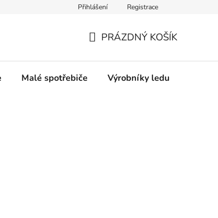
Přihlášení
Registrace
Oprava a výkup výrobníků ledu
Značka Bauknecht
PRÁZDNÝ KOŠÍK
NÁKUPNÍ
KOŠÍK
e
Malé spotřebiče
Výrobníky ledu
Gastro