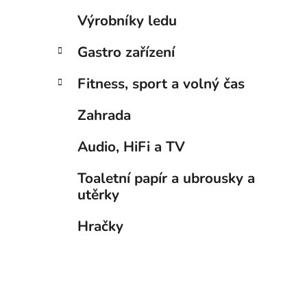
p
Výrobníky ledu
a
n
Gastro zařízení
e
Fitness, sport a volný čas
l
Zahrada
Audio, HiFi a TV
Toaletní papír a ubrousky a
utěrky
Hračky