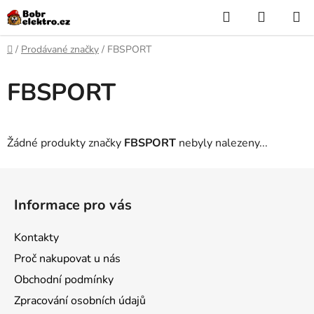
Přejít
Hledat
NÁKUP
na
KOŠÍK
obsah
Domů
/
Prodávané značky
/
FBSPORT
FBSPORT
Žádné produkty značky
FBSPORT
nebyly nalezeny...
Z
á
Informace pro vás
p
a
Kontakty
t
Proč nakupovat u nás
í
Obchodní podmínky
Zpracování osobních údajů