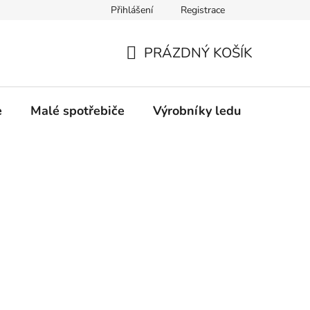
Přihlášení
Registrace
Oprava a výkup výrobníků ledu
Značka Bauknecht
PRÁZDNÝ KOŠÍK
NÁKUPNÍ
KOŠÍK
e
Malé spotřebiče
Výrobníky ledu
Gastro