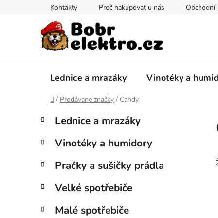
Přejít
Kontakty
Proč nakupovat u nás
Obchodní
na
obsah
Lednice a mrazáky
Vinotéky a humi
Domů
/
Prodávané značky
/
Candy
P
K
Přeskočit
Lednice a mrazáky
a
kategorie
o
t
s
Vinotéky a humidory
e
t
g
r
Pračky a sušičky prádla
o
a
r
Velké spotřebiče
i
n
e
n
Malé spotřebiče
í