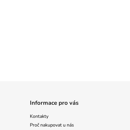
Z
á
Informace pro vás
p
a
Kontakty
t
Proč nakupovat u nás
í