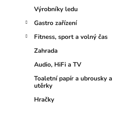
p
Výrobníky ledu
a
n
Gastro zařízení
e
Fitness, sport a volný čas
l
Zahrada
Audio, HiFi a TV
Toaletní papír a ubrousky a
utěrky
Hračky