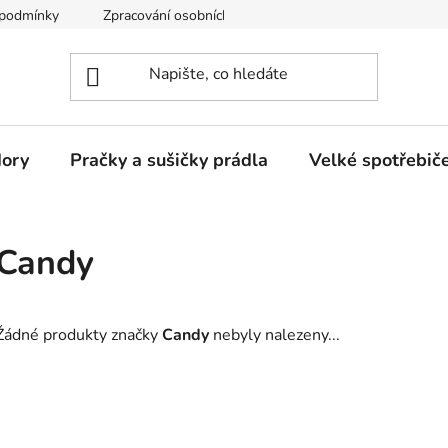
 podmínky
Zpracování osobních údajů
Reklamační řád
dory
Pračky a sušičky prádla
Velké spotřebič
Candy
Žádné produkty značky
Candy
nebyly nalezeny...