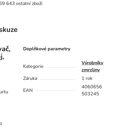
9 643 ostatní zboží
skuze
vač,
Doplňkové parametry
j,
Výrobníky
Kategorie
zmrzliny
Záruka
1 rok
4060656
EAN
urtu
503245
z