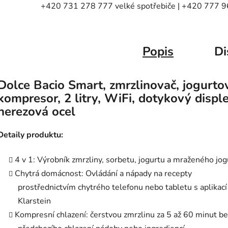
+420 731 278 777 velké spotřebiče | +420 777 96
Popis
Di
Dolce Bacio Smart, zmrzlinovač, jogurto
kompresor, 2 litry, WiFi, dotykový disple
nerezová ocel
Detaily produktu:
4 v 1: Výrobník zmrzliny, sorbetu, jogurtu a mraženého jog
Chytrá domácnost: Ovládání a nápady na recepty
prostřednictvím chytrého telefonu nebo tabletu s aplikací
Klarstein
Kompresní chlazení: čerstvou zmrzlinu za 5 až 60 minut be