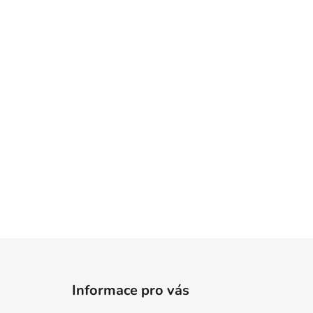
Z
á
Informace pro vás
p