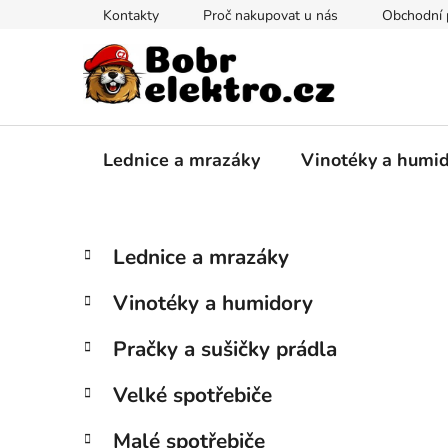
Přejít
Kontakty
Proč nakupovat u nás
Obchodní
na
obsah
Lednice a mrazáky
Vinotéky a humi
P
K
Přeskočit
Lednice a mrazáky
a
kategorie
o
t
s
Vinotéky a humidory
e
t
g
r
Pračky a sušičky prádla
o
a
r
Velké spotřebiče
i
n
e
n
Malé spotřebiče