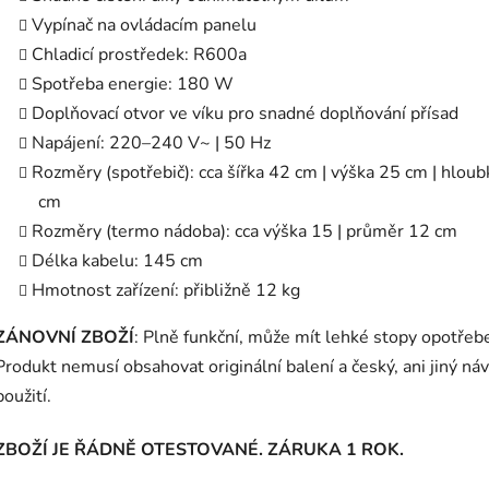
Vypínač na ovládacím panelu
Chladicí prostředek: R600a
Spotřeba energie: 180 W
Doplňovací otvor ve víku pro snadné doplňování přísad
Napájení: 220–240 V~ | 50 Hz
Rozměry (spotřebič): cca šířka 42 cm | výška 25 cm | hlou
cm
Rozměry (termo nádoba): cca výška 15 | průměr 12 cm
Délka kabelu: 145 cm
Hmotnost zařízení: přibližně 12 kg
ZÁNOVNÍ ZBOŽÍ
: Plně funkční, může mít lehké stopy opotřebe
Produkt nemusí obsahovat originální balení a český, ani jiný ná
použití.
ZBOŽÍ JE ŘÁDNĚ OTESTOVANÉ. ZÁRUKA 1 ROK.