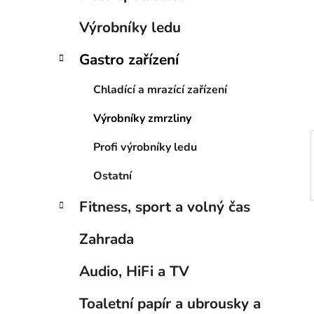
í
p
Výrobníky ledu
a
n
Gastro zařízení
e
Chladící a mrazící zařízení
l
Výrobníky zmrzliny
Profi výrobníky ledu
Ostatní
Fitness, sport a volný čas
Zahrada
Audio, HiFi a TV
Toaletní papír a ubrousky a