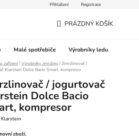
Přihlášení
Registrace
Oprava a výkup výrobníků ledu
Značka Bauknecht
PRÁZDNÝ KOŠÍK
NÁKUPNÍ
KOŠÍK
e
Malé spotřebiče
Výrobníky ledu
Gastro
o zařízení
/
Výrobníky zmrzliny
/
Zmrzlinovač /
ač Klarstein Dolce Bacio Smart, kompresor
zlinovač / jogurtovač
rstein Dolce Bacio
rt, kompresor
:
Klarstein
novní zboží.