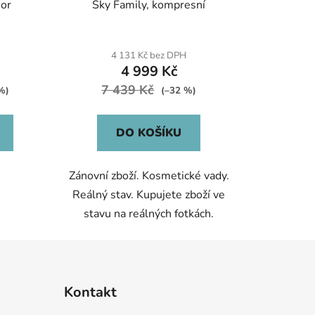
or
Sky Family, kompresní
4 131 Kč bez DPH
4 999 Kč
7 439 Kč
%)
(–32 %)
DO KOŠÍKU
Zánovní zboží. Kosmetické vady.
Reálný stav. Kupujete zboží ve
stavu na reálných fotkách.
Kontakt