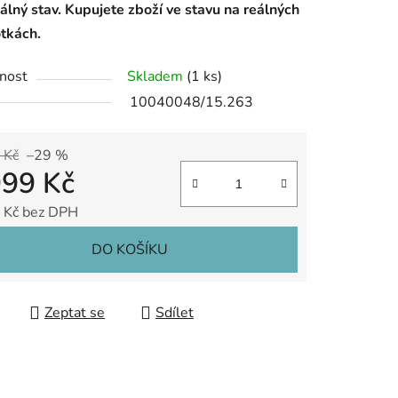
álný stav. Kupujete zboží ve stavu na reálných
otkách.
nost
Skladem
(1 ks)
10040048/15.263
 Kč
–29 %
999 Kč
 Kč bez DPH
 cena:
DO KOŠÍKU
Zeptat se
Sdílet