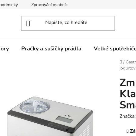
 podmínky
Zpracování osobních údajů
Reklamační řád
dory
Pračky a sušičky prádla
Velké spotřebič
Domů
/
Gastr
jogurtov
Zmr
Kla
Sma
Značka
Zá