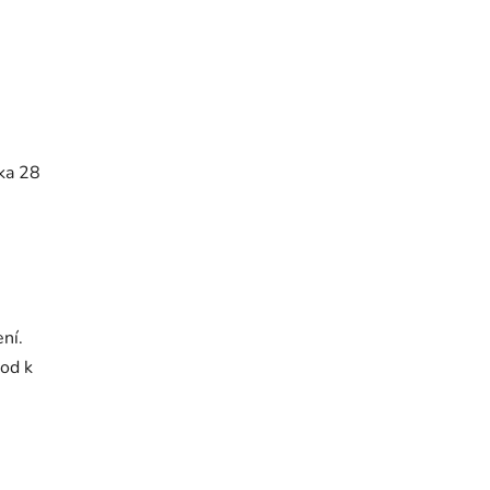
bka 28
ní.
vod k