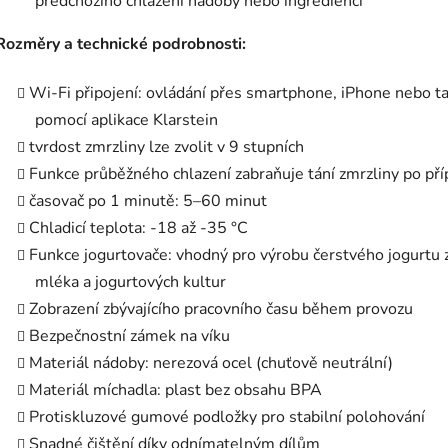
předchozího chlazení nádoby nebo ingrediencí
Rozměry a technické podrobnosti:
Wi-Fi připojení: ovládání přes smartphone, iPhone nebo t
pomocí aplikace Klarstein
tvrdost zmrzliny lze zvolit v 9 stupních
Funkce průběžného chlazení zabraňuje tání zmrzliny po pří
časovač po 1 minutě: 5–60 minut
Chladicí teplota: -18 až -35 °C
Funkce jogurtovače: vhodný pro výrobu čerstvého jogurtu 
mléka a jogurtových kultur
Zobrazení zbývajícího pracovního času během provozu
Bezpečnostní zámek na víku
Materiál nádoby: nerezová ocel (chuťově neutrální)
Materiál míchadla: plast bez obsahu BPA
Protiskluzové gumové podložky pro stabilní polohování
Snadné čištění díky odnímatelným dílům