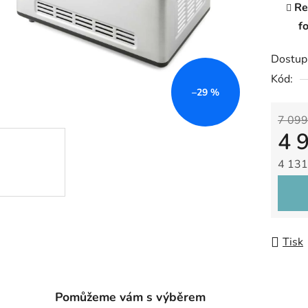
Re
f
Dostup
Kód:
–29 %
7 099
4 
4 131
Měrná
Tisk
Pomůžeme vám s výběrem