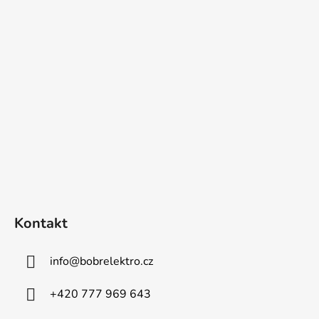
Kontakt
info
@
bobrelektro.cz
+420 777 969 643