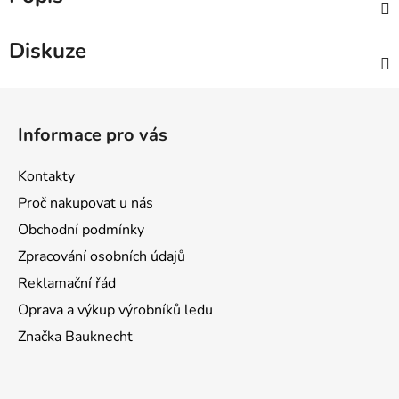
Diskuze
Z
á
Informace pro vás
p
a
Kontakty
t
Proč nakupovat u nás
í
Obchodní podmínky
Zpracování osobních údajů
Reklamační řád
Oprava a výkup výrobníků ledu
Značka Bauknecht