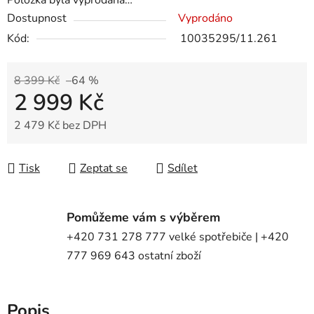
Položka byla vyprodána…
Dostupnost
Vyprodáno
Kód:
10035295/11.261
8 399 Kč
–64 %
2 999 Kč
2 479 Kč bez DPH
Měrná cena:
Tisk
Zeptat se
Sdílet
Pomůžeme vám s výběrem
+420 731 278 777 velké spotřebiče | +420
777 969 643 ostatní zboží
Popis