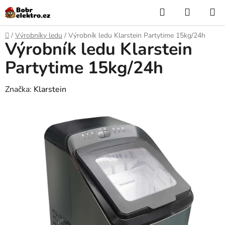
Přejít
Hledat
NÁKUP
na
KOŠÍK
obsah
Domů
/
Výrobníky ledu
/
Výrobník ledu Klarstein Partytime 15kg/24h
Výrobník ledu Klarstein
Partytime 15kg/24h
Značka:
Klarstein