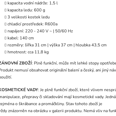
kapacita vodní nádrže: 1,5 l
kapacita ledu: 600 g
3 velikosti kostek ledu
chladicí prostředek: R600a
napájení: 220 - 240 V ~ | 50/60 Hz
kabel: 140 cm
rozměry: šířka 31 cm | výška 37 cm | hloubka 43,5 cm
hmotnost: cca 11,8 kg
ZÁNOVNÍ ZBOŽÍ
: Plně funkční, může mít lehké stopy opotřebe
Produkt nemusí obsahovat originální balení a český, ani jiný ná
použití.
KOSMETICKÉ VADY
: Je plně funkční zboží, které vlivem nesp
manipulace, přepravy či skladování mají kosmetické vady. Jedná
zejména o škrábance a promáčkliny. Stav tohoto zboží je
vždy znázorněn na obrázku v galerii produktu. Nemá vliv na fun