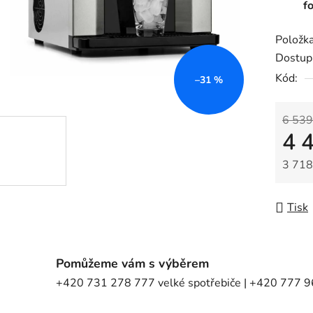
f
Položk
Dostup
Kód:
–31 %
6 539
4 
3 718
Měrná
Tisk
Pomůžeme vám s výběrem
+420 731 278 777 velké spotřebiče | +420 777 96