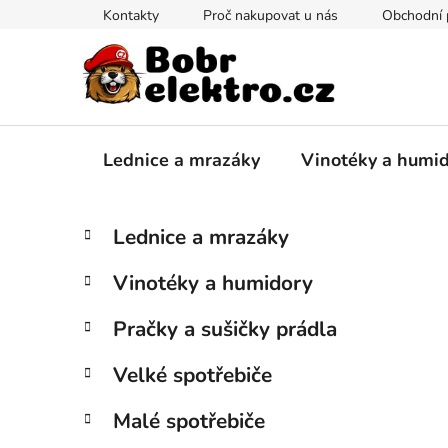
Přejít
Kontakty
Proč nakupovat u nás
Obchodní
na
obsah
Lednice a mrazáky
Vinotéky a humi
P
K
Přeskočit
Lednice a mrazáky
a
kategorie
o
t
s
Vinotéky a humidory
e
t
g
r
Pračky a sušičky prádla
o
a
r
Velké spotřebiče
i
n
e
n
Malé spotřebiče
í