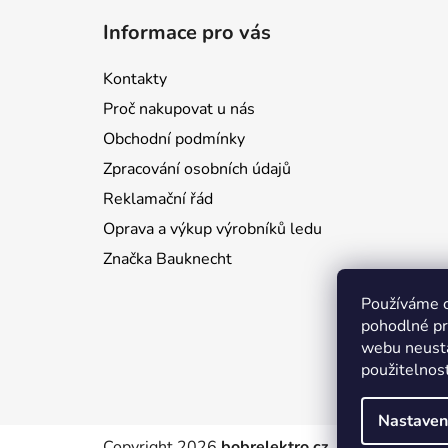
á
Informace pro vás
p
a
Kontakty
t
Proč nakupovat u nás
í
Obchodní podmínky
Zpracování osobních údajů
Reklamační řád
Oprava a výkup výrobníků ledu
Značka Bauknecht
Používáme 
pohodlné pr
webu neustá
použitelnos
Nastaven
Copyright 2026
bobrelektro.cz
. Všechna práva