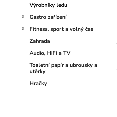
p
Výrobníky ledu
a
n
Gastro zařízení
e
Fitness, sport a volný čas
l
Zahrada
Audio, HiFi a TV
Toaletní papír a ubrousky a
utěrky
Hračky