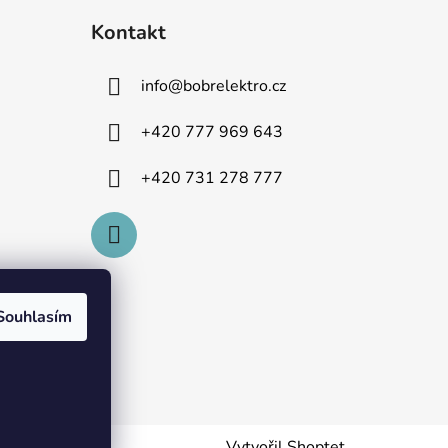
Kontakt
info
@
bobrelektro.cz
+420 777 969 643
+420 731 278 777
Souhlasím
Vytvořil Shoptet