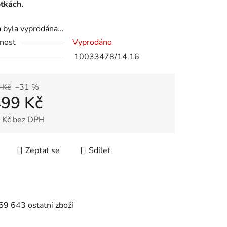
otkách.
a byla vyprodána…
nost
Vyprodáno
10033478/14.16
 Kč
–31 %
499 Kč
 Kč bez DPH
 cena:
Zeptat se
Sdílet
9 643 ostatní zboží