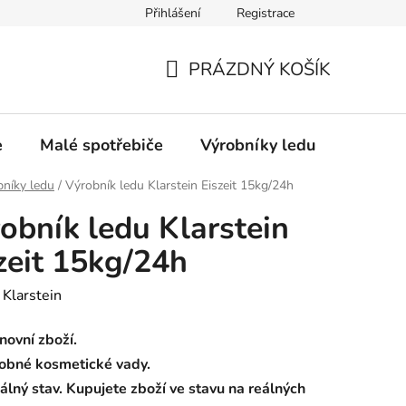
Přihlášení
Registrace
Oprava a výkup výrobníků ledu
Značka Bauknecht
PRÁZDNÝ KOŠÍK
NÁKUPNÍ
KOŠÍK
e
Malé spotřebiče
Výrobníky ledu
Gastro
níky ledu
/
Výrobník ledu Klarstein Eiszeit 15kg/24h
obník ledu Klarstein
zeit 15kg/24h
:
Klarstein
novní zboží.
obné kosmetické vady.
álný stav. Kupujete zboží ve stavu na reálných