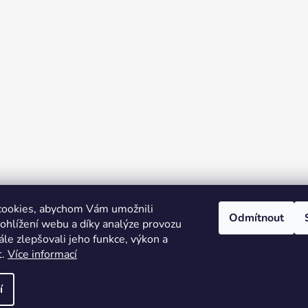
cookies, abychom Vám umožnili
Odmítnout
ohlížení webu a díky analýze provozu
le zlepšovali jeho funkce, výkon a
t.
Více informací
í
 vyhrazena.
Upravit nastavení cookies