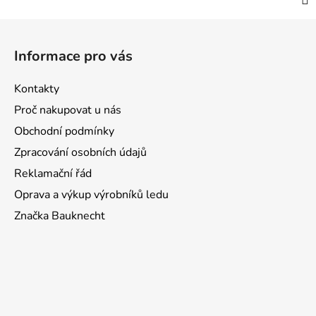
Z
á
Informace pro vás
p
a
Kontakty
t
Proč nakupovat u nás
í
Obchodní podmínky
Zpracování osobních údajů
Reklamační řád
Oprava a výkup výrobníků ledu
Značka Bauknecht