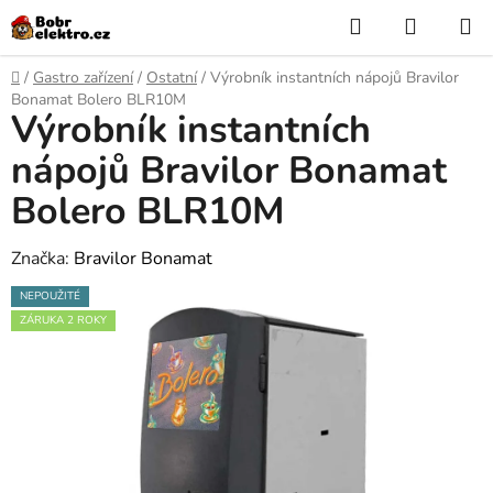
Přejít
Hledat
NÁKUP
na
KOŠÍK
obsah
Domů
/
Gastro zařízení
/
Ostatní
/
Výrobník instantních nápojů Bravilor
Bonamat Bolero BLR10M
Výrobník instantních
nápojů Bravilor Bonamat
Bolero BLR10M
Značka:
Bravilor Bonamat
NEPOUŽITÉ
ZÁRUKA 2 ROKY