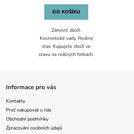
DO KOŠÍKU
Zánovní zboží.
Kosmetické vady. Reálný
stav. Kupujete zboží ve
stavu na reálných fotkách.
Z
á
Informace pro vás
p
a
Kontakty
t
Proč nakupovat u nás
í
Obchodní podmínky
Zpracování osobních údajů