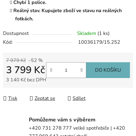
Chybí 1 police.
Reálný stav. Kupujete zboží ve stavu na reálných
fotkách.
Dostupnost
Skladem
(1 ks)
Kód:
10036179/15.252
7 979 Kč
–52 %
3 799 Kč
DO KOŠÍKU
3 140 Kč bez DPH
Měrná cena:
Tisk
Zeptat se
Sdílet
Pomůžeme vám s výběrem
+420 731 278 777 velké spotřebiče | +420