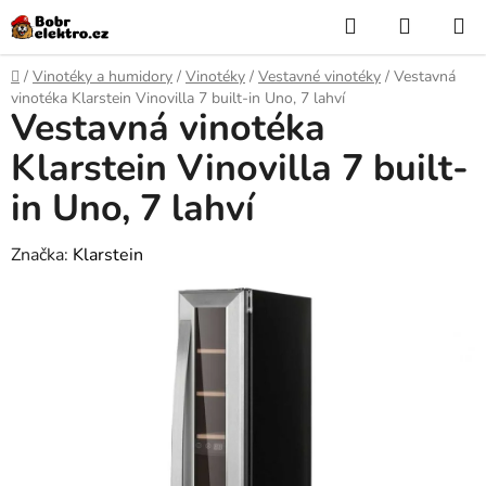
Přejít
Hledat
NÁKUP
na
KOŠÍK
obsah
Domů
/
Vinotéky a humidory
/
Vinotéky
/
Vestavné vinotéky
/
Vestavná
vinotéka Klarstein Vinovilla 7 built-in Uno, 7 lahví
Vestavná vinotéka
Klarstein Vinovilla 7 built-
in Uno, 7 lahví
Značka:
Klarstein