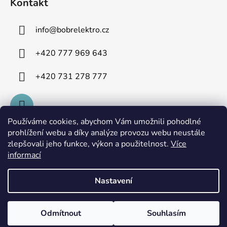
Kontakt
info
@
bobrelektro.cz
+420 777 969 643
+420 731 278 777
Používáme cookies, abychom Vám umožnili pohodlné
prohlížení webu a díky analýze provozu webu neustále
zlepšovali jeho funkce, výkon a použitelnost.
Více
informací
Nastavení
Vytvořil Shoptet
Odmítnout
Souhlasím
Copyright 2026
bobrelektro.cz
. Všechna práva