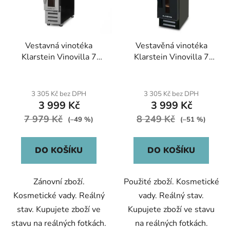
Vestavná vinotéka
Vestavěná vinotéka
Klarstein Vinovilla 7
Klarstein Vinovilla 7
built-in Uno, 7 lahví
built-in Uno Onyx, 7
lahví
3 305 Kč bez DPH
3 305 Kč bez DPH
3 999 Kč
3 999 Kč
7 979 Kč
8 249 Kč
(–49 %)
(–51 %)
DO KOŠÍKU
DO KOŠÍKU
Zánovní zboží.
Použité zboží. Kosmetické
Kosmetické vady. Reálný
vady. Reálný stav.
stav. Kupujete zboží ve
Kupujete zboží ve stavu
stavu na reálných fotkách.
na reálných fotkách.