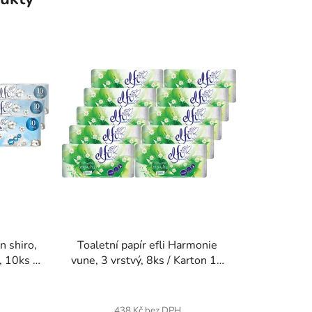
n shiro,
Toaletní papír efli Harmonie
, 10ks /
vune, 3 vrstvý, 8ks / Karton 10
í
balení
438 Kč bez DPH