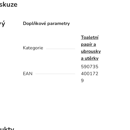
skuze
vý
Doplňkové parametry
Toaletní
papír a
Kategorie
ubrousky
a utěrky
590735
EAN
400172
9
ukty