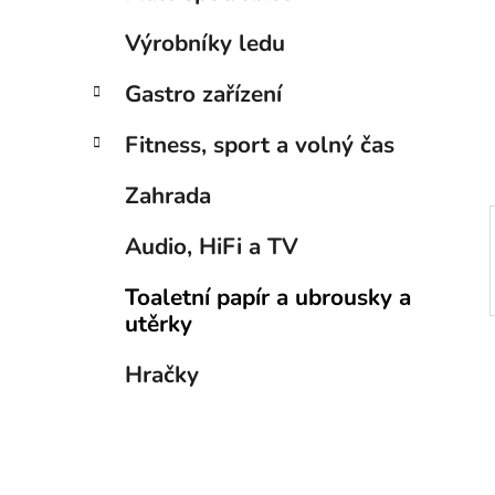
í
p
Výrobníky ledu
a
n
Gastro zařízení
e
Fitness, sport a volný čas
l
Zahrada
Audio, HiFi a TV
Toaletní papír a ubrousky a
utěrky
Hračky