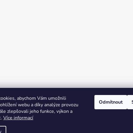
cookies, abychom Vám umožnili
Odmítnout
ohlížení webu a díky analýze provozu
le zlepšovali jeho funkce, výkon a
t.
Více informací