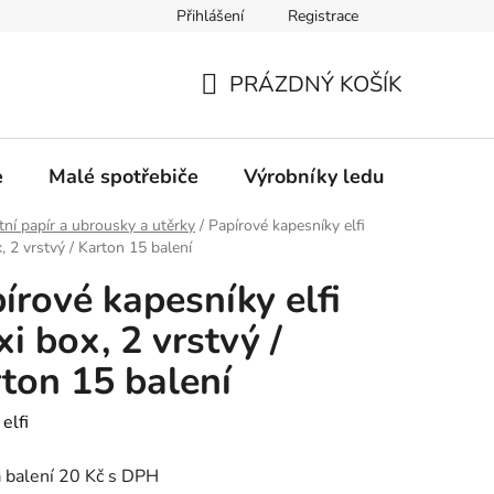
Přihlášení
Registrace
Oprava a výkup výrobníků ledu
Značka Bauknecht
PRÁZDNÝ KOŠÍK
NÁKUPNÍ
KOŠÍK
e
Malé spotřebiče
Výrobníky ledu
Gastro
tní papír a ubrousky a utěrky
/
Papírové kapesníky elfi
, 2 vrstvý / Karton 15 balení
írové kapesníky elfi
i box, 2 vrstvý /
ton 15 balení
:
elfi
 balení 20 Kč s DPH