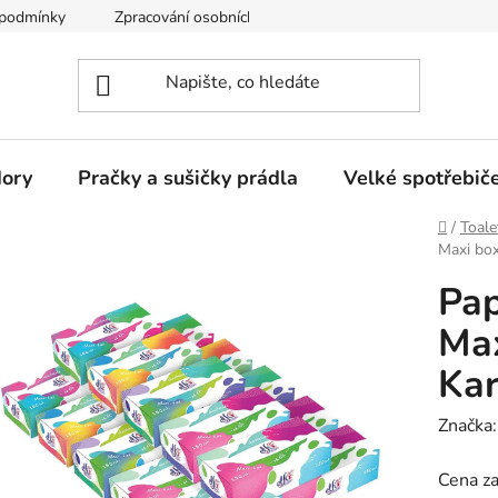
 podmínky
Zpracování osobních údajů
Reklamační řád
dory
Pračky a sušičky prádla
Velké spotřebič
Domů
/
Toale
Maxi box
Pap
Max
Kar
Značka
Cena za