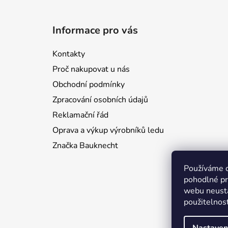
Z
á
Informace pro vás
p
a
Kontakty
t
Proč nakupovat u nás
í
Obchodní podmínky
Zpracování osobních údajů
Reklamační řád
Oprava a výkup výrobníků ledu
Značka Bauknecht
Používáme 
pohodlné pr
webu neustá
použitelnos