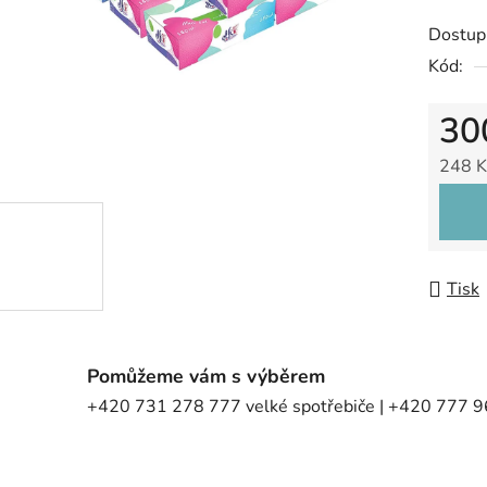
Dostup
Kód:
30
248 K
Měrná
Tisk
Pomůžeme vám s výběrem
+420 731 278 777 velké spotřebiče | +420 777 96