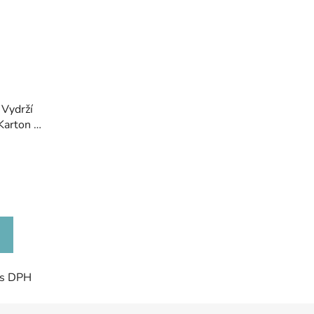
 Vydrží
 Karton 6
 s DPH