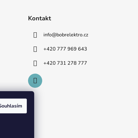
Kontakt
info
@
bobrelektro.cz
+420 777 969 643
+420 731 278 777
Souhlasím