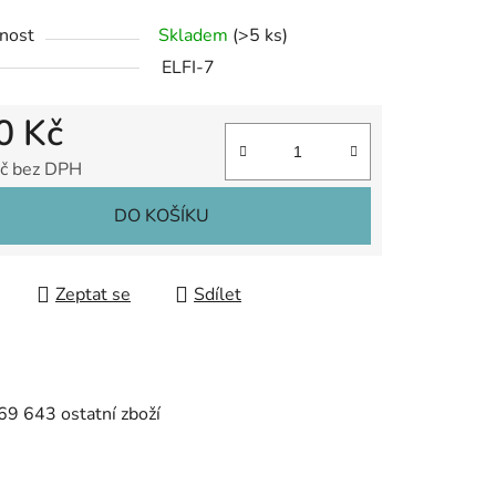
nost
Skladem
(>5 ks)
ELFI-7
0 Kč
č bez DPH
 cena:
DO KOŠÍKU
Zeptat se
Sdílet
9 643 ostatní zboží