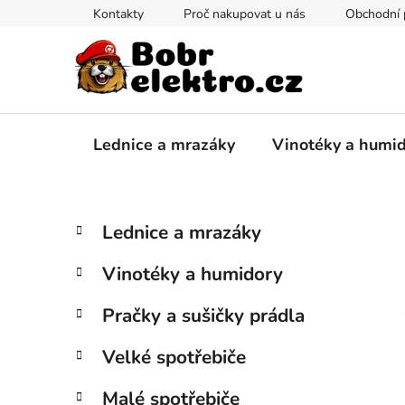
Přejít
Kontakty
Proč nakupovat u nás
Obchodní
na
obsah
Lednice a mrazáky
Vinotéky a humi
P
K
Přeskočit
Lednice a mrazáky
a
kategorie
o
t
s
Vinotéky a humidory
e
t
g
r
Pračky a sušičky prádla
o
a
r
Velké spotřebiče
i
n
e
n
Malé spotřebiče