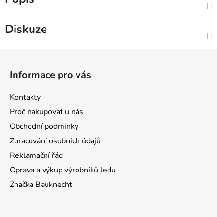
Diskuze
Z
á
Informace pro vás
p
a
Kontakty
t
Proč nakupovat u nás
í
Obchodní podmínky
Zpracování osobních údajů
Reklamační řád
Oprava a výkup výrobníků ledu
Značka Bauknecht