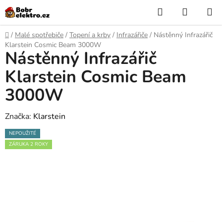
Přejít
Hledat
NÁKUP
na
KOŠÍK
obsah
Domů
/
Malé spotřebiče
/
Topení a krby
/
Infrazářiče
/
Nástěnný Infrazářič
Klarstein Cosmic Beam 3000W
Nástěnný Infrazářič
Klarstein Cosmic Beam
3000W
Značka:
Klarstein
NEPOUŽITÉ
ZÁRUKA 2 ROKY