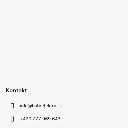
Kontakt
info
@
bobrelektro.cz
+420 777 969 643