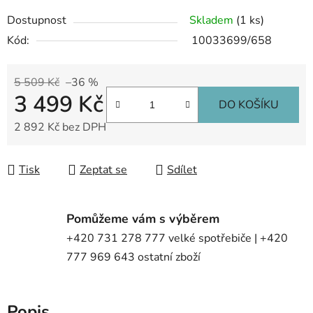
Dostupnost
Skladem
(1 ks)
Kód:
10033699/658
5 509 Kč
–36 %
3 499 Kč
DO KOŠÍKU
2 892 Kč bez DPH
Měrná cena:
Tisk
Zeptat se
Sdílet
Pomůžeme vám s výběrem
+420 731 278 777 velké spotřebiče | +420
777 969 643 ostatní zboží
Popis