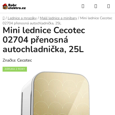
Přejít
Hledat
NÁKUP
na
KOŠÍK
obsah
Domů
/
Lednice a mrazáky
/
Malé lednice a minibary
/
Mini lednice Cecotec
02704 přenosná autochladnička, 25L
Mini lednice Cecotec
02704 přenosná
autochladnička, 25L
Značka:
Cecotec
ZÁRUKA 2 ROKY