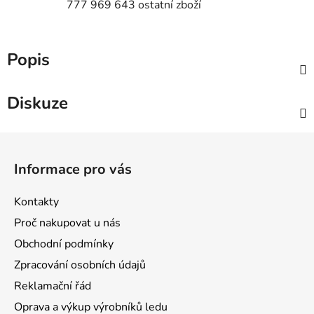
777 969 643 ostatní zboží
Popis
Diskuze
Z
á
Informace pro vás
p
a
Kontakty
t
Proč nakupovat u nás
í
Obchodní podmínky
Zpracování osobních údajů
Reklamační řád
Oprava a výkup výrobníků ledu