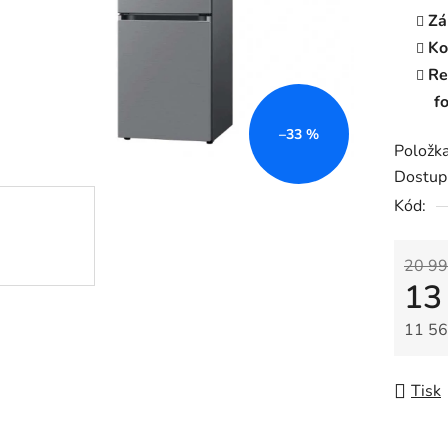
Zá
Ko
Re
f
–33 %
Položk
Dostup
Kód:
20 99
13
11 56
Měrná
Tisk