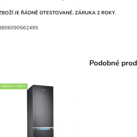
ZBOŽÍ JE ŘÁDNĚ OTESTOVANÉ. ZÁRUKA 2 ROKY.
8806090562495
Podobné prod
ZÁRUKA 2 ROKY