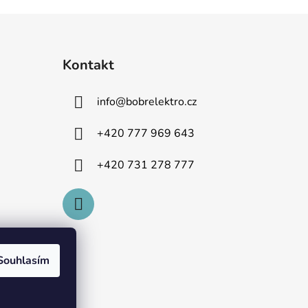
Kontakt
info
@
bobrelektro.cz
+420 777 969 643
+420 731 278 777
Souhlasím