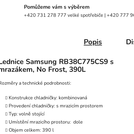
Pomůžeme vám s výběrem
+420 731 278 777 velké spotřebiče | +420 777 96
Popis
Di
Lednice Samsung RB38C775CS9 s
mrazákem, No Frost, 390L
Rozměry a technické podrobnosti:
Konstrukce chladničky: kombinovaná
Provedení chladničky: s mrazicím prostorem
Typ: volně stojící
Umístění mrazicího prostoru:
dole
Objem celkem: 390 l