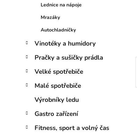
í
Lednice na nápoje
p
a
Mrazáky
n
Autochladničky
e
l
Vinotéky a humidory
Pračky a sušičky prádla
Velké spotřebiče
Malé spotřebiče
Výrobníky ledu
Gastro zařízení
Fitness, sport a volný čas