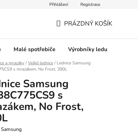
Přihlášení
Registrace
Oprava a výkup výrobníků ledu
Značka Bauknecht
PRÁZDNÝ KOŠÍK
NÁKUPNÍ
KOŠÍK
e
Malé spotřebiče
Výrobníky ledu
Gastro
ce a mrazáky
/
Velké lednice
/
Lednice Samsung
5CS9 s mrazákem, No Frost, 390L
dnice Samsung
38C775CS9 s
zákem, No Frost,
0L
:
Samsung