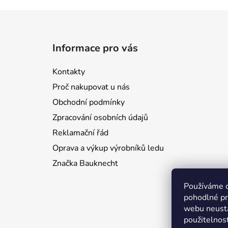
Z
á
Informace pro vás
p
a
Kontakty
t
Proč nakupovat u nás
í
Obchodní podmínky
Zpracování osobních údajů
Reklamační řád
Oprava a výkup výrobníků ledu
Značka Bauknecht
Používáme 
pohodlné pr
webu neustá
použitelnos