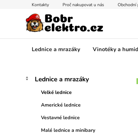
Přejít
Kontakty
Proč nakupovat u nás
Obchodní
na
obsah
Lednice a mrazáky
Vinotéky a humi
P
K
Přeskočit
Lednice a mrazáky
a
kategorie
o
t
s
Velké lednice
e
t
g
Americké lednice
r
o
a
r
Vestavné lednice
i
n
e
n
Malé lednice a minibary