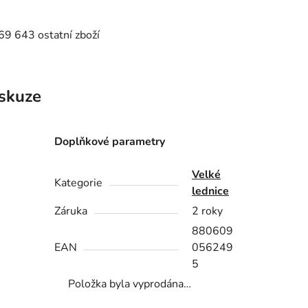
9 643 ostatní zboží
skuze
Doplňkové parametry
Velké
Kategorie
lednice
Záruka
2 roky
880609
EAN
056249
5
Položka byla vyprodána…