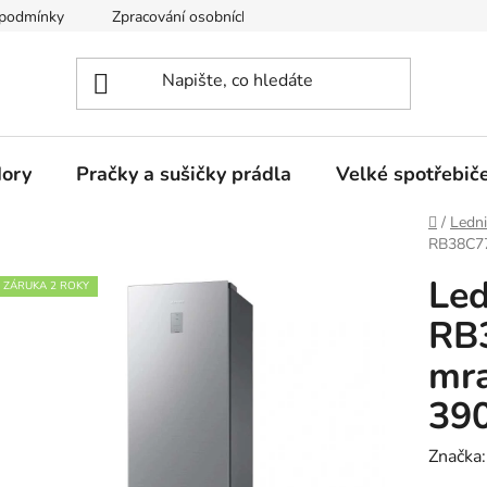
 podmínky
Zpracování osobních údajů
Reklamační řád
dory
Pračky a sušičky prádla
Velké spotřebič
Domů
/
Ledni
RB38C77
Le
ZÁRUKA 2 ROKY
RB
mra
39
Značka