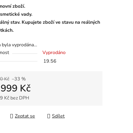
novní zboží.
smetické vady.
álný stav. Kupujete zboží ve stavu na reálných
otkách.
a byla vyprodána…
nost
Vyprodáno
19.56
0 Kč
–33 %
 999 Kč
9 Kč bez DPH
 cena:
Zeptat se
Sdílet