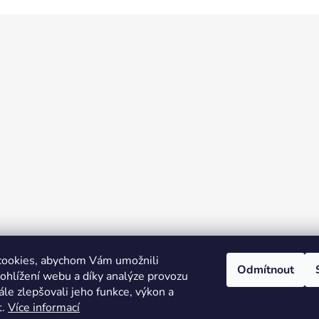
cookies, abychom Vám umožnili
Odmítnout
ohlížení webu a díky analýze provozu
le zlepšovali jeho funkce, výkon a
t.
Více informací