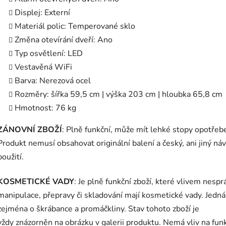
Displej: Externí
Materiál polic: Temperované sklo
Změna otevírání dveří: Ano
Typ osvětlení: LED
Vestavěná WiFi
Barva: Nerezová ocel
Rozměry: šířka 59,5 cm | výška 203 cm | hloubka 65,8 cm
Hmotnost: 76 kg
ZÁNOVNÍ ZBOŽÍ
: Plně funkční, může mít lehké stopy opotřebe
Produkt nemusí obsahovat originální balení a český, ani jiný ná
použití.
KOSMETICKÉ VADY
: Je plně funkční zboží, které vlivem nesp
manipulace, přepravy či skladování mají kosmetické vady. Jedná
zejména o škrábance a promáčkliny. Stav tohoto zboží je
vždy znázorněn na obrázku v galerii produktu. Nemá vliv na fun