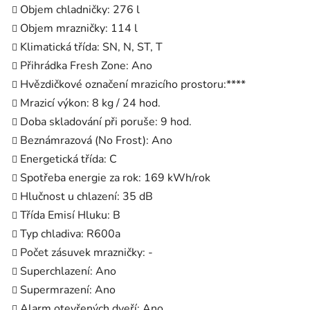
Objem chladničky: 276 l
Objem mrazničky: 114 l
Klimatická třída: SN, N, ST, T
Přihrádka Fresh Zone: Ano
Hvězdičkové označení mrazicího prostoru:****
Mrazicí výkon: 8 kg / 24 hod.
Doba skladování při poruše: 9 hod.
Beznámrazová (No Frost): Ano
Energetická třída: C
Spotřeba energie za rok: 169 kWh/rok
Hlučnost u chlazení: 35 dB
Třída Emisí Hluku: B
Typ chladiva: R600a
Počet zásuvek mrazničky: -
Superchlazení: Ano
Supermrazení: Ano
Alarm otevřených dveří: Ano