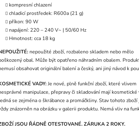
kompresní chlazení
chladicí prostředek: R600a (21 g)
příkon: 90 W
napájení: 220 – 240 V~ | 50/60 Hz
Hmotnost: cca 18 kg
NEPOUŽITÉ:
nepoužité zboží, rozbaleno skladem nebo mělo
poškozený obal. Může být opatřeno náhradním obalem. Produk
nemusí obsahovat originální balení a český, ani jiný návod k použ
KOSMETICKÉ VADY:
Je nové, plně funkční zboží, které vlivem
nesprávné manipulace, přepravy či skladování mají kosmetické 
Jedná se zejména o škrábance a promáčkliny. Stav tohoto zboží 
vždy znázorněn na obrázku v galerii produktu. Nemá vliv na fun
ZBOŽÍ JSOU ŘÁDNĚ OTESTOVANÉ. ZÁRUKA 2 ROKY.