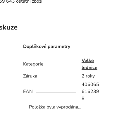
9 643 ostatní zboží
skuze
Doplňkové parametry
Velké
Kategorie
lednice
Záruka
2 roky
406065
EAN
616239
8
Položka byla vyprodána…