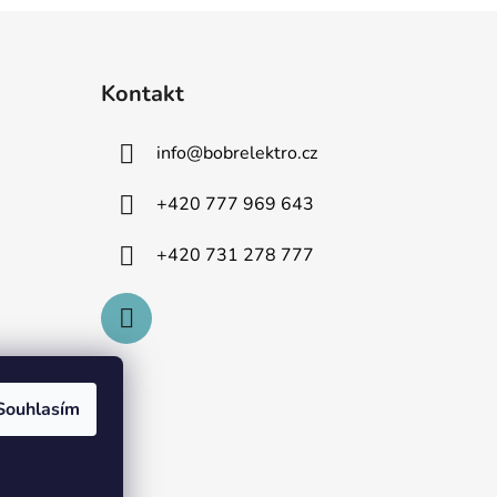
Kontakt
info
@
bobrelektro.cz
+420 777 969 643
+420 731 278 777
Souhlasím