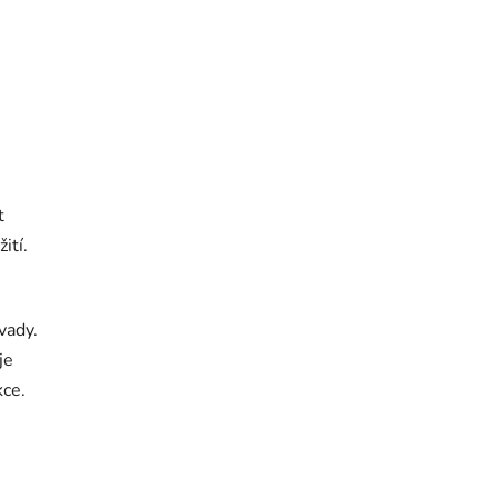
t
ití.
vady.
je
kce.