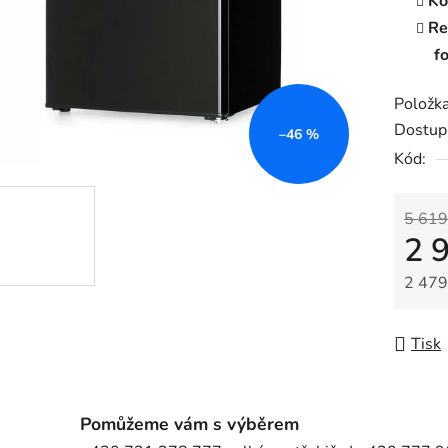
Ko
Re
f
Položk
Dostup
–46 %
Kód:
5 619
2 
2 479
Měrná
Tisk
Pomůžeme vám s výběrem