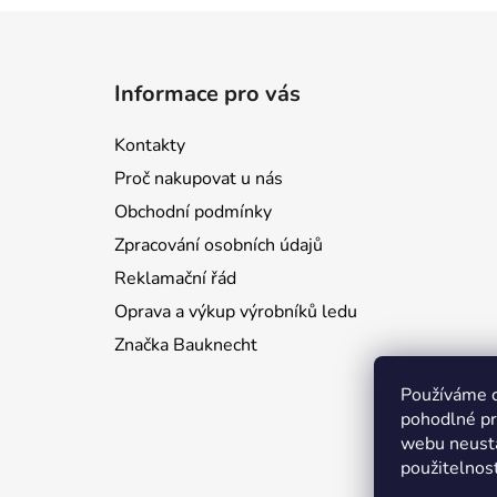
Z
á
Informace pro vás
p
a
Kontakty
t
Proč nakupovat u nás
í
Obchodní podmínky
Zpracování osobních údajů
Reklamační řád
Oprava a výkup výrobníků ledu
Značka Bauknecht
Používáme 
pohodlné pr
webu neustá
použitelnos