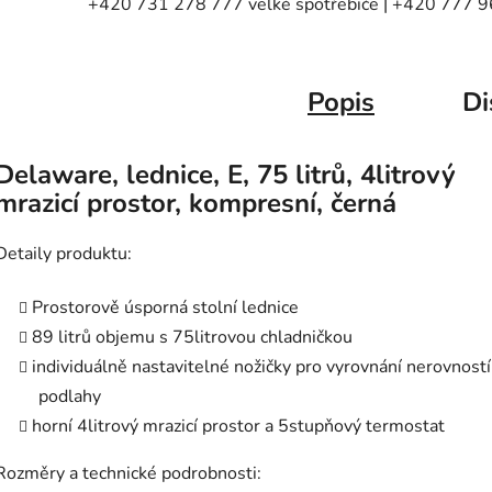
+420 731 278 777 velké spotřebiče | +420 777 96
Popis
Di
Delaware, lednice, E, 75 litrů, 4litrový
mrazicí prostor, kompresní, černá
Detaily produktu:
Prostorově úsporná stolní lednice
89 litrů objemu s 75litrovou chladničkou
individuálně nastavitelné nožičky pro vyrovnání nerovností
podlahy
horní 4litrový mrazicí prostor a 5stupňový termostat
Rozměry a technické podrobnosti: