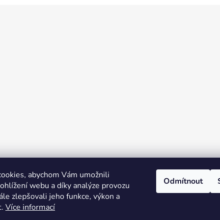
cookies, abychom Vám umožnili
Odmítnout
ohlížení webu a díky analýze provozu
le zlepšovali jeho funkce, výkon a
t.
Více informací