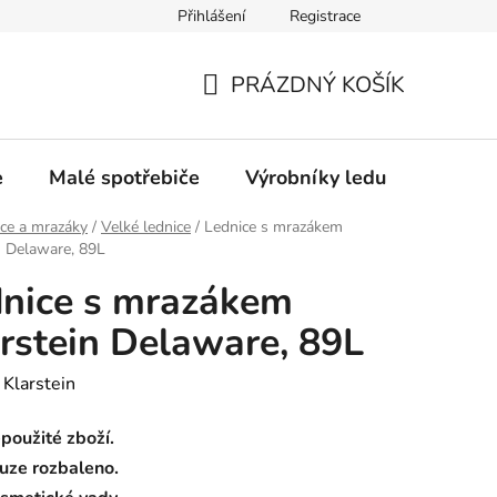
Přihlášení
Registrace
Oprava a výkup výrobníků ledu
Značka Bauknecht
PRÁZDNÝ KOŠÍK
NÁKUPNÍ
KOŠÍK
e
Malé spotřebiče
Výrobníky ledu
Gastro
ce a mrazáky
/
Velké lednice
/
Lednice s mrazákem
n Delaware, 89L
nice s mrazákem
rstein Delaware, 89L
:
Klarstein
použité zboží.
uze rozbaleno.