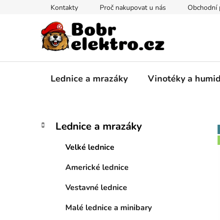
Přejít
Kontakty
Proč nakupovat u nás
Obchodní
na
obsah
Lednice a mrazáky
Vinotéky a humi
P
K
Přeskočit
Lednice a mrazáky
a
kategorie
o
t
s
Velké lednice
e
t
g
Americké lednice
r
o
a
r
Vestavné lednice
i
n
e
n
Malé lednice a minibary