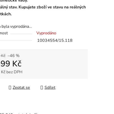
smetické vady.
álný stav. Kupujete zboží ve stavu na reálných
otkách.
a byla vyprodána…
nost
Vyprodáno
10034554/15.118
 Kč
–46 %
999 Kč
 Kč bez DPH
 cena:
Zeptat se
Sdílet