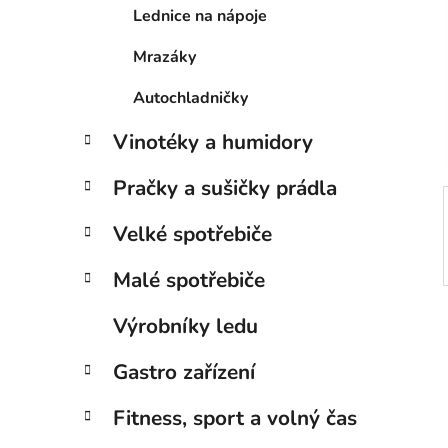
í
Lednice na nápoje
p
a
Mrazáky
n
Autochladničky
e
l
Vinotéky a humidory
Pračky a sušičky prádla
Velké spotřebiče
Malé spotřebiče
Výrobníky ledu
Gastro zařízení
Fitness, sport a volný čas