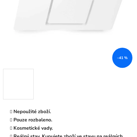
–41 %
Nepoužité zboží.
Pouze rozbaleno.
Kosmetické vady.
Reálný stav. Kupujete zboží ve stavu na reálných