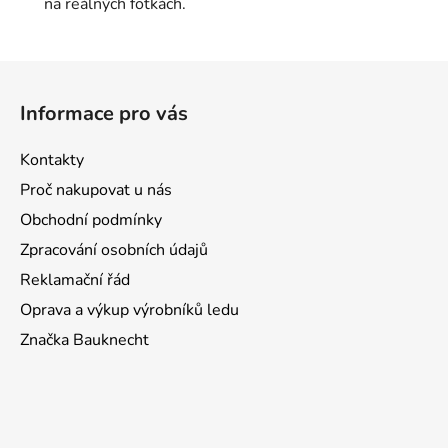
na reálných fotkách.
Z
á
Informace pro vás
p
a
Kontakty
t
Proč nakupovat u nás
í
Obchodní podmínky
Zpracování osobních údajů
Reklamační řád
Oprava a výkup výrobníků ledu
Značka Bauknecht