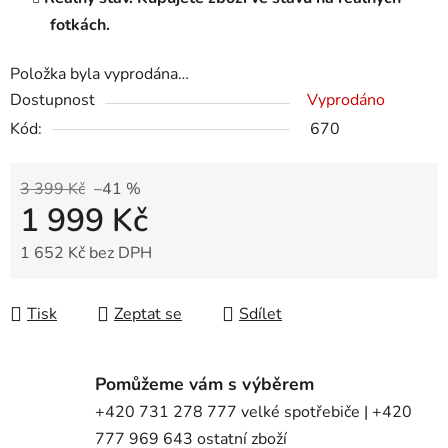
fotkách.
Položka byla vyprodána…
Dostupnost
Vyprodáno
Kód:
670
3 399 Kč
–41 %
1 999 Kč
1 652 Kč bez DPH
Měrná cena:
Tisk
Zeptat se
Sdílet
Pomůžeme vám s výběrem
+420 731 278 777 velké spotřebiče | +420
777 969 643 ostatní zboží