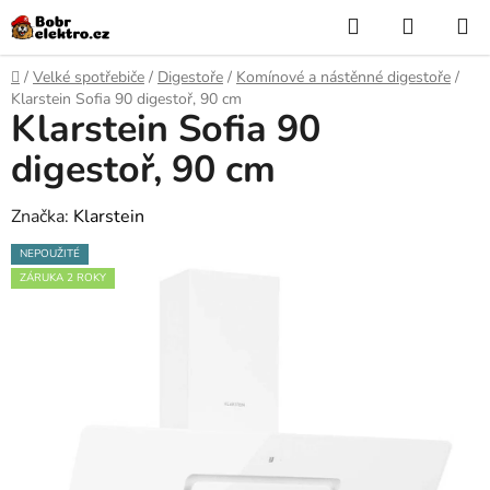
Přejít
Hledat
NÁKUP
na
KOŠÍK
obsah
Domů
/
Velké spotřebiče
/
Digestoře
/
Komínové a nástěnné digestoře
/
Klarstein Sofia 90 digestoř, 90 cm
Klarstein Sofia 90
digestoř, 90 cm
Značka:
Klarstein
NEPOUŽITÉ
ZÁRUKA 2 ROKY