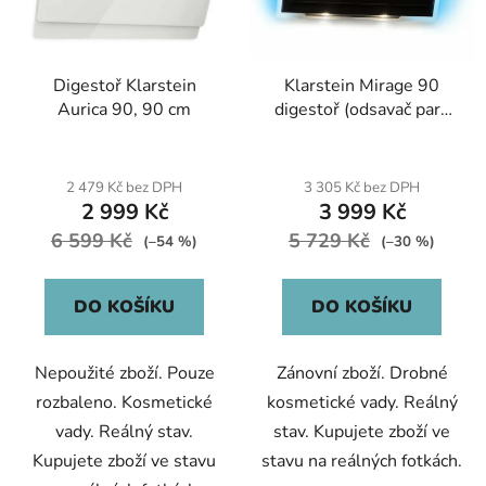
Digestoř Klarstein
Klarstein Mirage 90
Aurica 90, 90 cm
digestoř (odsavač par),
90cm
2 479 Kč bez DPH
3 305 Kč bez DPH
2 999 Kč
3 999 Kč
6 599 Kč
5 729 Kč
(–54 %)
(–30 %)
DO KOŠÍKU
DO KOŠÍKU
Nepoužité zboží. Pouze
Zánovní zboží. Drobné
rozbaleno. Kosmetické
kosmetické vady. Reálný
vady. Reálný stav.
stav. Kupujete zboží ve
Kupujete zboží ve stavu
stavu na reálných fotkách.