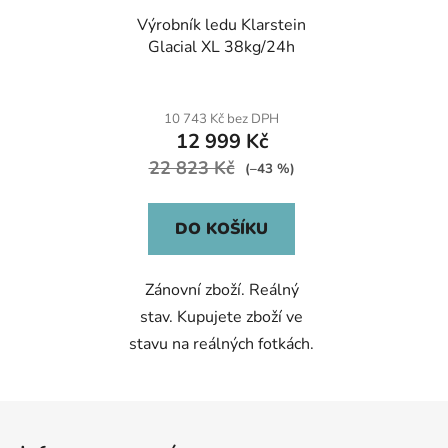
Výrobník ledu Klarstein
Glacial XL 38kg/24h
10 743 Kč bez DPH
12 999 Kč
22 823 Kč
(–43 %)
DO KOŠÍKU
Zánovní zboží. Reálný
stav. Kupujete zboží ve
stavu na reálných fotkách.
Z
á