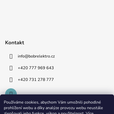
Kontakt
info
@
bobrelektro.cz
+420 777 969 643
+420 731 278 777
Používáme cookies, abychom Vám umožnili pohodlné
prohlížení webu a díky analýze provozu webu neustále
zlepšovali jeho funkce, výkon a použitelnost.
Více