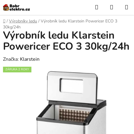
Přejít
Hledat
NÁKUP
na
KOŠÍK
obsah
Domů
/
Výrobníky ledu
/
Výrobník ledu Klarstein Powericer ECO 3
30kg/24h
Výrobník ledu Klarstein
Powericer ECO 3 30kg/24h
Značka:
Klarstein
ZÁRUKA 2 ROKY