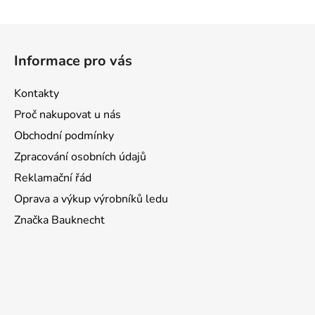
Z
á
Informace pro vás
p
a
Kontakty
t
Proč nakupovat u nás
í
Obchodní podmínky
Zpracování osobních údajů
Reklamační řád
Oprava a výkup výrobníků ledu
Značka Bauknecht