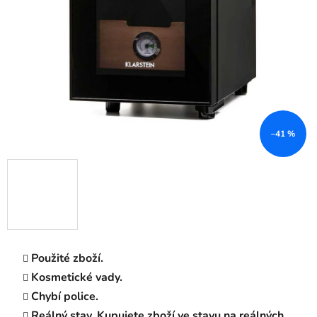
–41 %
Použité zboží.
Kosmetické vady.
Chybí police.
Reálný stav. Kupujete zboží ve stavu na reálných