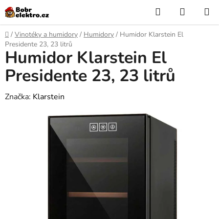
Přejít
Hledat
NÁKUP
na
KOŠÍK
obsah
Domů
/
Vinotéky a humidory
/
Humidory
/
Humidor Klarstein El
Presidente 23, 23 litrů
Humidor Klarstein El
Presidente 23, 23 litrů
Značka:
Klarstein