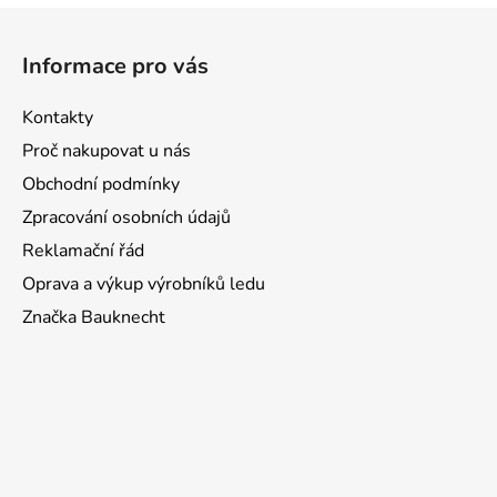
Z
á
Informace pro vás
p
a
Kontakty
t
Proč nakupovat u nás
í
Obchodní podmínky
Zpracování osobních údajů
Reklamační řád
Oprava a výkup výrobníků ledu
Značka Bauknecht