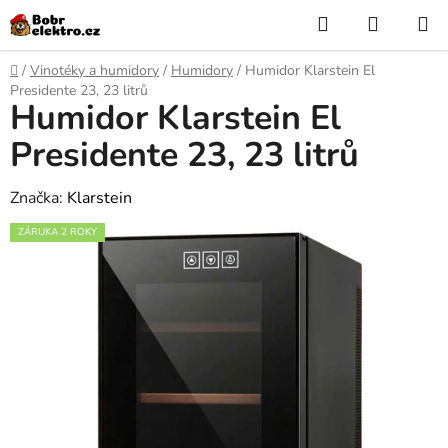
Přejít
Hledat
NÁKUP
na
KOŠÍK
obsah
Domů
/
Vinotéky a humidory
/
Humidory
/
Humidor Klarstein El
Presidente 23, 23 litrů
Humidor Klarstein El
Presidente 23, 23 litrů
Značka:
Klarstein
ZÁRUKA 2 ROKY