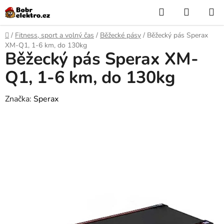
Přejít
Hledat
NÁKUP
na
KOŠÍK
obsah
Domů
/
Fitness, sport a volný čas
/
Běžecké pásy
/
Běžecký pás Sperax
XM-Q1, 1-6 km, do 130kg
Běžecký pás Sperax XM-
Q1, 1-6 km, do 130kg
Značka:
Sperax