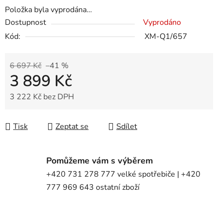
Položka byla vyprodána…
Dostupnost
Vyprodáno
Kód:
XM-Q1/657
6 697 Kč
–41 %
3 899 Kč
3 222 Kč bez DPH
Měrná cena:
Tisk
Zeptat se
Sdílet
Pomůžeme vám s výběrem
+420 731 278 777 velké spotřebiče | +420
777 969 643 ostatní zboží