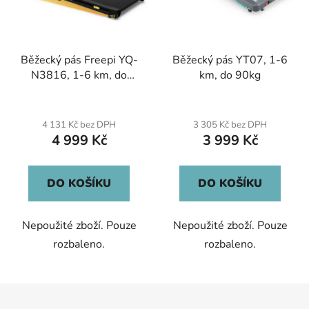
Běžecký pás Freepi YQ-
Běžecký pás YT07, 1-6
N3816, 1-6 km, do
km, do 90kg
100kg
4 131 Kč bez DPH
3 305 Kč bez DPH
4 999 Kč
3 999 Kč
DO KOŠÍKU
DO KOŠÍKU
Nepoužité zboží. Pouze
Nepoužité zboží. Pouze
rozbaleno.
rozbaleno.
Z