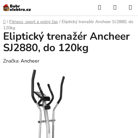
Přejít
Hledat
NÁKUP
na
KOŠÍK
obsah
Domů
/
Fitness, sport a volný čas
/
Eliptický trenažér Ancheer SJ2880, do
120kg
Eliptický trenažér Ancheer
SJ2880, do 120kg
Značka:
Ancheer