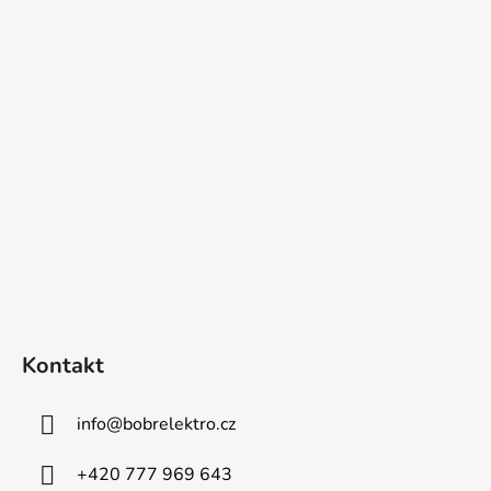
Kontakt
info
@
bobrelektro.cz
+420 777 969 643